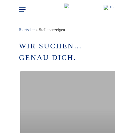
Skip
Menu
to
main
content
Startseite
»
Stellenanzeigen
WIR SUCHEN…
GENAU DICH.