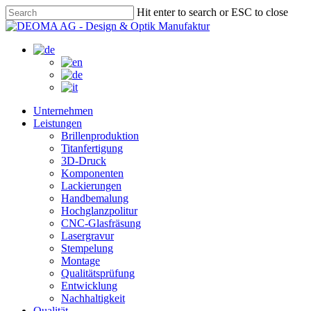
Skip
Hit enter to search or ESC to close
to
Close
main
Search
content
Menu
Unternehmen
Leistungen
Brillenproduktion
Titanfertigung
3D-Druck
Komponenten
Lackierungen
Handbemalung
Hochglanzpolitur
CNC-Glasfräsung
Lasergravur
Stempelung
Montage
Qualitätsprüfung
Entwicklung
Nachhaltigkeit
Qualität